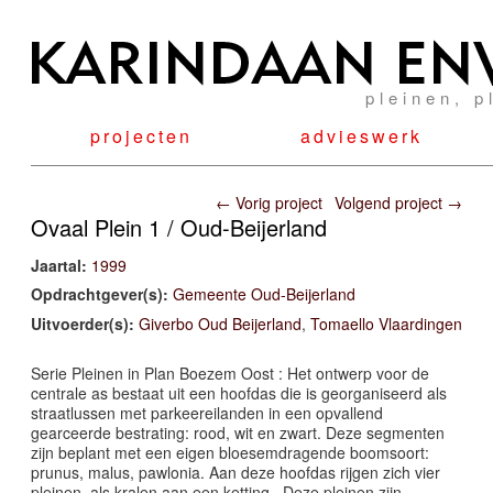
pleinen, p
projecten
advieswerk
Post navigation
←
Vorig project
Volgend project
→
Ovaal Plein 1 / Oud-Beijerland
Jaartal:
1999
Opdrachtgever(s):
Gemeente Oud-Beijerland
Uitvoerder(s):
Giverbo Oud Beijerland
,
Tomaello Vlaardingen
Serie Pleinen in Plan Boezem Oost : Het ontwerp voor de
centrale as bestaat uit een hoofdas die is georganiseerd als
straatlussen met parkeereilanden in een opvallend
gearceerde bestrating: rood, wit en zwart. Deze segmenten
zijn beplant met een eigen bloesemdragende boomsoort:
prunus, malus, pawlonia. Aan deze hoofdas rijgen zich vier
pleinen, als kralen aan een ketting . Deze pleinen zijn