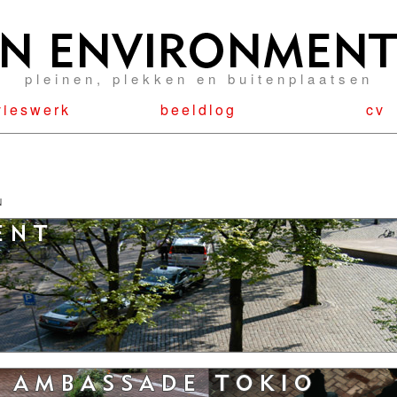
pleinen, plekken en buitenplaatsen
vieswerk
beeldlog
cv
N