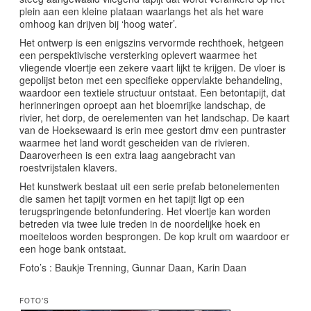
plein aan een kleine plataan waarlangs het als het ware
omhoog kan drijven bij ‘hoog water’.
Het ontwerp is een enigszins vervormde rechthoek, hetgeen
een perspektivische versterking oplevert waarmee het
vliegende vloertje een zekere vaart lijkt te krijgen. De vloer is
gepolijst beton met een specifieke oppervlakte behandeling,
waardoor een textiele structuur ontstaat. Een betontapijt, dat
herinneringen oproept aan het bloemrijke landschap, de
rivier, het dorp, de oerelementen van het landschap. De kaart
van de Hoeksewaard is erin mee gestort dmv een puntraster
waarmee het land wordt gescheiden van de rivieren.
Daaroverheen is een extra laag aangebracht van
roestvrijstalen klavers.
Het kunstwerk bestaat uit een serie prefab betonelementen
die samen het tapijt vormen en het tapijt ligt op een
terugspringende betonfundering. Het vloertje kan worden
betreden via twee luie treden in de noordelijke hoek en
moeiteloos worden besprongen. De kop krult om waardoor er
een hoge bank ontstaat.
Foto’s : Baukje Trenning, Gunnar Daan, Karin Daan
FOTO’S