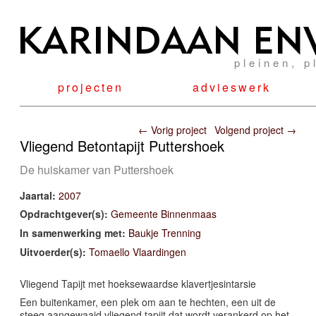
pleinen, p
projecten
advieswerk
Post navigation
←
Vorig project
Volgend project
→
Vliegend Betontapijt Puttershoek
De huiskamer van Puttershoek
Jaartal:
2007
Opdrachtgever(s):
Gemeente Binnenmaas
In samenwerking met:
Baukje Trenning
Uitvoerder(s):
Tomaello Vlaardingen
Vliegend Tapijt met hoeksewaardse klavertjesintarsie
Een buitenkamer, een plek om aan te hechten, een uit de
steeg aangewaaid vliegend tapijt dat wordt verankerd op het