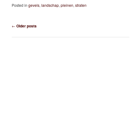
Posted in
gevels
,
landschap
,
pleinen
,
straten
Post navigation
←
Older posts